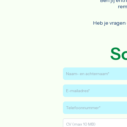
Ben jij ent
rem
Heb je vragen
So