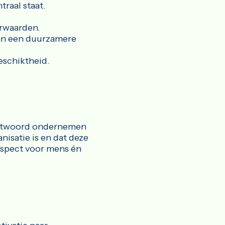
raal staat.
orwaarden.
aan een duurzamere
schiktheid.
rantwoord ondernemen
nisatie is en dat deze
espect voor mens én