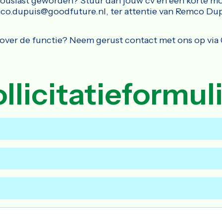
housiast geworden? Stuur dan jouw cv en een korte mo
co.dupuis@goodfuture.nl, ter attentie van Remco Dup
 over de functie? Neem gerust contact met ons op via
llicitatieformul