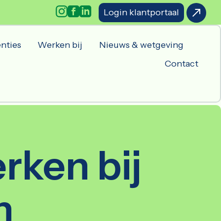
Login klantportaal
nties
Werken bij
Nieuws & wetgeving
Contact
rken bij
n