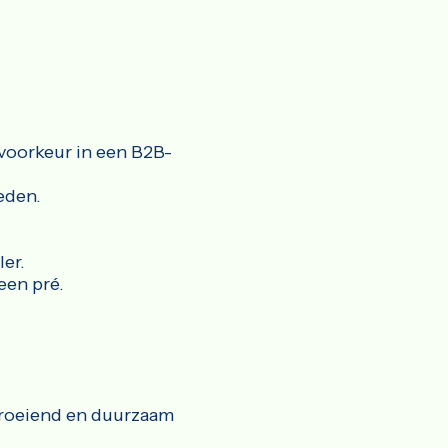
 voorkeur in een B2B-
eden.
er.
een pré.
groeiend en duurzaam