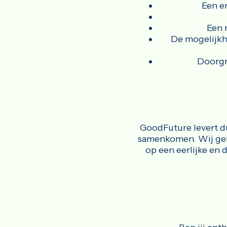
Een e
Een 
De mogelijkhe
Doorgr
GoodFuture levert d
samenkomen. Wij gelov
op een eerlijke en