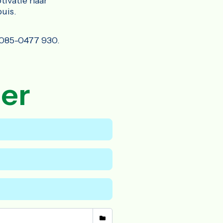
tivatie naar
uis.
 085-0477 930.
ier