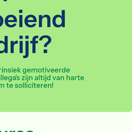
oeiend
rijf?
trinsiek gemotiveerde
lega's zijn altijd van harte
te solliciteren!