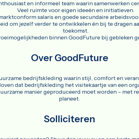
nthousiast en informeel team waarin samenwerken cent
Veel ruimte voor eigen ideeën en initiatieven.
marktconform salaris en goede secundaire arbeidsvo
id om jezelf verder te ontwikkelen én bij te dragen 
toekomst.
oeimogelijkheden binnen GoodFuture bij gebleken ge
Over GoodFuture
uurzame bedrijfskleding waarin stijl, comfort en ve
en dat bedrijfskleding het visitekaartje van een orga
 duurzame manier geproduceerd moet worden – met r
planeet.
Solliciteren