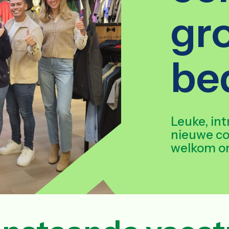
gr
bed
Leuke, in
nieuwe col
welkom om 