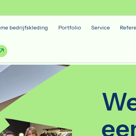
me bedrijfskleding
Portfolio
Service
Refere
We
ee