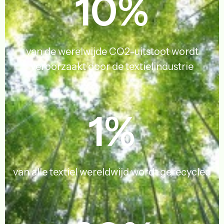
10
%
van de werelwijde CO2-uitstoot wordt
veroorzaakt door de textielindustrie
1
%
van alle textiel wereldwijd wordt gerecycled