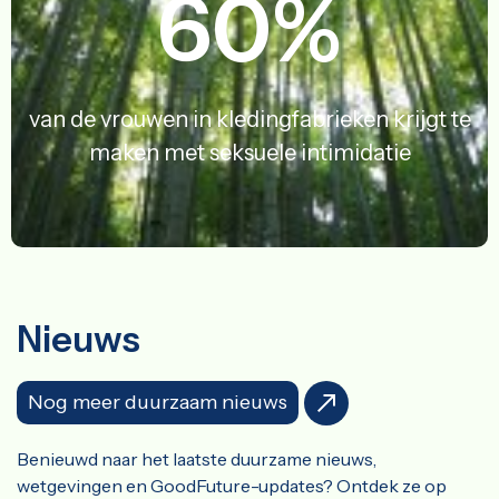
60
%
van de vrouwen in kledingfabrieken krijgt te
maken met seksuele intimidatie
Nieuws
Nog meer duurzaam nieuws
Benieuwd naar het laatste duurzame nieuws,
wetgevingen en GoodFuture-updates? Ontdek ze op