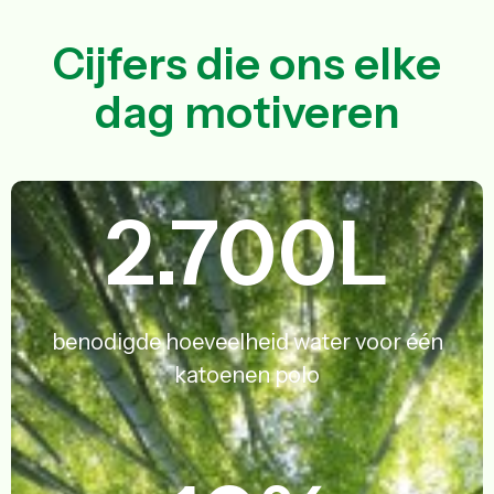
Cijfers die ons elke
dag motiveren
2.700
L
benodigde hoeveelheid water voor één
katoenen polo