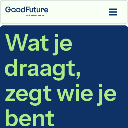
Wat je
draagt,
zegt wie je
bent