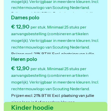
mogelijk).
Verkrijgbaar in meerdere kleuren. Incl.
rechtermouwlogo van Scouting Nederland.
Prijzen excl. 21% BTW. Excl. plaatsing van jullie
Dames polo
eigen logo in 1 of meerdere kleuren.
€ 12,90
per stuk. Minimaal 25 stuks per
aanvangsbestelling (combineren artikelen
mogelijk).
Verkrijgbaar in meerdere kleuren. Incl.
rechtermouwlogo van Scouting Nederland.
Prijzen excl. 21% BTW. Excl. plaatsing van jullie
Heren polo
eigen logo in 1 of meerdere kleuren.
€ 12,90
per stuk. Minimaal 25 stuks per
aanvangsbestelling (combineren artikelen
mogelijk).
Verkrijgbaar in meerdere kleuren. Incl.
rechtermouwlogo van Scouting Nederland.
Prijzen excl. 21% BTW. Excl. plaatsing van jullie
eigen logo in 1 of meerdere kleuren.
Kinder hoodie