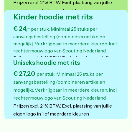
Prijzen excl. 21% BTW. Excl. plaatsing van jullie
eigen logo in 1 of meerdere kleuren.
Kinder hoodie met rits
€ 24,-
per stuk. Minimaal 25 stuks per
aanvangsbestelling (combineren artikelen
mogelijk).
Verkrijgbaar in meerdere kleuren. Incl.
rechtermouwlogo van Scouting Nederland.
Prijzen excl. 21% BTW. Excl. plaatsing van jullie
Uniseks hoodie met rits
eigen logo in 1 of meerdere kleuren.
€ 27,20
per stuk. Minimaal 25 stuks per
aanvangsbestelling (combineren artikelen
mogelijk).
Verkrijgbaar in meerdere kleuren. Incl.
rechtermouwlogo van Scouting Nederland.
Prijzen excl. 21% BTW. Excl. plaatsing van jullie
eigen logo in 1 of meerdere kleuren.