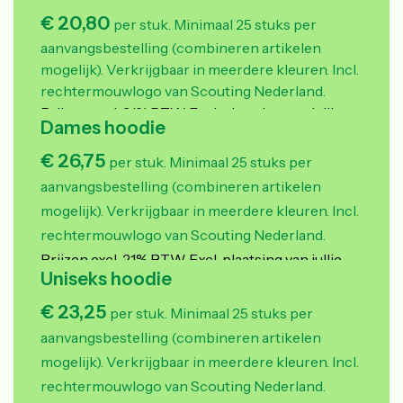
€ 20,80
per stuk. Minimaal 25 stuks per
aanvangsbestelling (combineren artikelen
mogelijk).
Verkrijgbaar in meerdere kleuren. Incl.
rechtermouwlogo van Scouting Nederland.
Prijzen excl. 21% BTW. Excl. plaatsing van jullie
Dames hoodie
eigen logo in 1 of meerdere kleuren.
€ 26,75
per stuk. Minimaal 25 stuks per
aanvangsbestelling (combineren artikelen
mogelijk).
Verkrijgbaar in meerdere kleuren. Incl.
rechtermouwlogo van Scouting Nederland.
Prijzen excl. 21% BTW. Excl. plaatsing van jullie
Uniseks hoodie
eigen logo in 1 of meerdere kleuren.
€ 23,25
per stuk. Minimaal 25 stuks per
aanvangsbestelling (combineren artikelen
mogelijk).
Verkrijgbaar in meerdere kleuren. Incl.
rechtermouwlogo van Scouting Nederland.