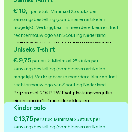
Dames T-shirt
eigen logo in 1 of meerdere kleuren.
€ 10,-
per stuk. Minimaal 25 stuks per
aanvangsbestelling (combineren artikelen
mogelijk) .
Verkrijgbaar in meerdere kleuren. Incl.
rechtermouwlogo van Scouting Nederland.
Prijzen excl. 21% BTW. Excl. plaatsing van jullie
Uniseks T-shirt
eigen logo in 1 of meerdere kleuren.
€ 9,75
per stuk. Minimaal 25 stuks per
aanvangsbestelling (combineren artikelen
mogelijk).
Verkrijgbaar in meerdere kleuren. Incl.
rechtermouwlogo van Scouting Nederland.
Prijzen excl. 21% BTW. Excl. plaatsing van jullie
eigen logo in 1 of meerdere kleuren.
Kinder polo
€ 13,75
per stuk. Minimaal 25 stuks per
aanvangsbestelling (combineren artikelen